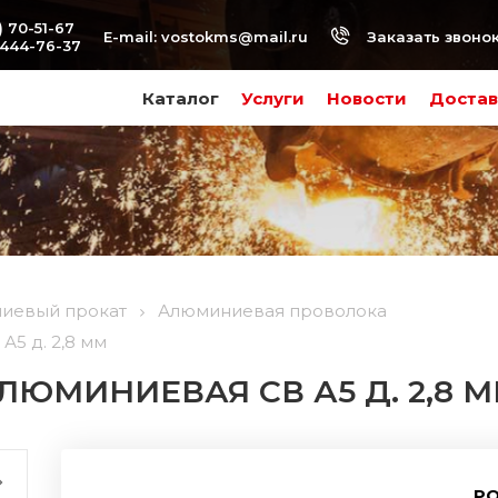
) 70-51-67
Заказать звоно
E-mail:
vostokms@mail.ru
-444-76-37
Каталог
Услуги
Новости
Достав
иевый прокат
Алюминиевая проволока
5 д. 2,8 мм
ЮМИНИЕВАЯ СВ А5 Д. 2,8 
РО