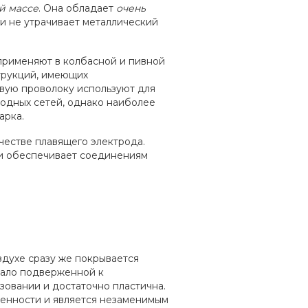
й массе
. Она обладает
очень
и не утрачивает металлический
применяют в колбасной и пивной
трукций, имеющих
вую проволоку используют для
водных сетей, однако наиболее
арка.
честве плавящего электрода.
и обеспечивает соединениям
здухе сразу же покрывается
мало подверженной к
зовании и достаточно пластична.
ленности и является незаменимым