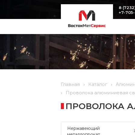
8 (7232
+7-705
Главная
Каталог
Алюмин
Проволока алюминиевая св А
ПРОВОЛОКА АЛ
Нержавеющий
металлопрокат