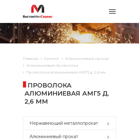
Toggle
navigation
Главная
Каталог
Алюминиевый прокат
Алюминиевая проволока
Проволока алюминиевая АМГ5 д. 2,6 мм
ПРОВОЛОКА
АЛЮМИНИЕВАЯ АМГ5 Д.
2,6 ММ
Нержавеющий металлопрокат
Алюминиевый прокат