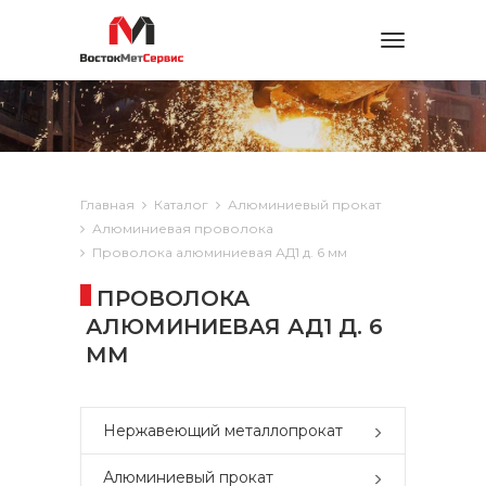
Toggle
navigation
Главная
Каталог
Алюминиевый прокат
Алюминиевая проволока
Проволока алюминиевая АД1 д. 6 мм
ПРОВОЛОКА
АЛЮМИНИЕВАЯ АД1 Д. 6
ММ
Нержавеющий металлопрокат
Алюминиевый прокат