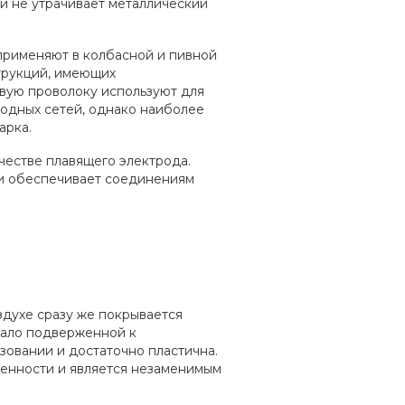
и не утрачивает металлический
применяют в колбасной и пивной
трукций, имеющих
вую проволоку используют для
водных сетей, однако наиболее
арка.
честве плавящего электрода.
и обеспечивает соединениям
здухе сразу же покрывается
мало подверженной к
зовании и достаточно пластична.
ленности и является незаменимым