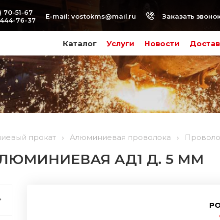
) 70-51-67
Заказать звоно
E-mail:
vostokms@mail.ru
-444-76-37
Каталог
Услуги
Новости
Достав
иевый прокат
Алюминиевая проволока
Проволо
ЛЮМИНИЕВАЯ АД1 Д. 5 ММ
РО