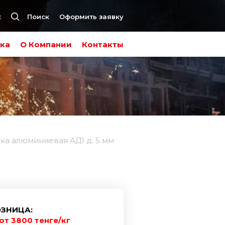
к
Поиск
Оформить заявку
ка
О Компании
Контакты
ка алюминиевая АД1 д. 5 мм
ЗНИЦА:
от 3800 тенге/кг