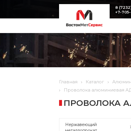
8 (7232
+7-705
Главная
Каталог
Алюмин
Проволока алюминиевая АД1 
ПРОВОЛОКА АЛ
Нержавеющий
металлопрокат