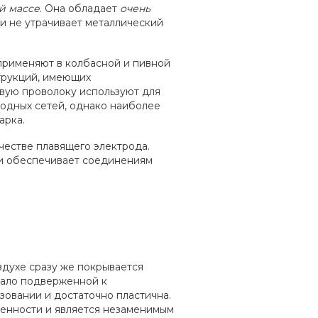
й массе
. Она обладает
очень
и не утрачивает металлический
применяют в колбасной и пивной
трукций, имеющих
вую проволоку используют для
водных сетей, однако наиболее
арка.
честве плавящего электрода.
и обеспечивает соединениям
здухе сразу же покрывается
мало подверженной к
зовании и достаточно пластична.
ленности и является незаменимым