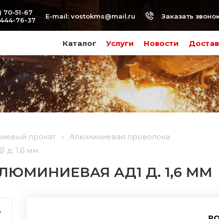
) 70-51-67
Заказать звоно
E-mail:
vostokms@mail.ru
-444-76-37
Каталог
Услуги
Новости
Достав
иевый прокат
Алюминиевая проволока
д. 1,6 мм
ЮМИНИЕВАЯ АД1 Д. 1,6 ММ
РО