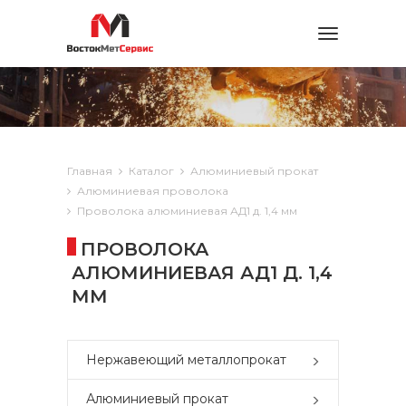
Toggle
navigation
Главная
Каталог
Алюминиевый прокат
Алюминиевая проволока
Проволока алюминиевая АД1 д. 1,4 мм
ПРОВОЛОКА
АЛЮМИНИЕВАЯ АД1 Д. 1,4
ММ
Нержавеющий металлопрокат
Алюминиевый прокат