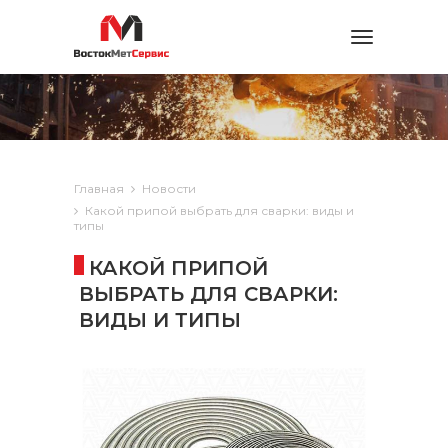
Toggle
navigation
Главная
Новости
Какой припой выбрать для сварки: виды и
типы
КАКОЙ ПРИПОЙ
ВЫБРАТЬ ДЛЯ СВАРКИ:
ВИДЫ И ТИПЫ