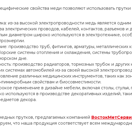
ецифические свойства меди позволяют использовать прутки 
ика: из-за высокой электропроводности медь является одни
а электрических проводов, кабелей, контактов, разъемов и 
лым диаметром широко используются в электротехнике, осо
троэнергии.
ие: производство труб, фитингов, арматуры, металлических 
Морские системы отопления и охлаждения, системы трубопро
морском дне.
сть: производство радиаторов, тормозных трубок и других
ких системах автомобилей из-за своей высокой электропрово
овление различных медицинских инструментов, таких как зон
антимикробным свойствам и биосовместимости.
окое применение в дизайне мебели, включая столы, стулья, 
о используются в производстве декоративных изделий, таких
редметов декора.
медных прутков, предлагаемых компанией
ВостокМетСерви
ируем, что наша продукция соответствует всем международ