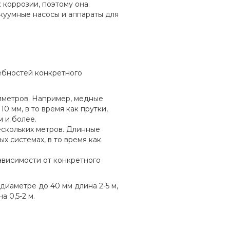
 коррозии, поэтому она
куумные насосы и аппараты для
ебностей конкретного
тиметров. Например, медные
0 мм, в то время как прутки,
м и более.
ескольких метров. Длинные
х системах, в то время как
ависимости от конкретного
иаметре до 40 мм длина 2-5 м,
а 0,5-2 м.