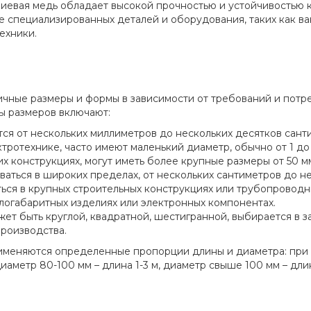
лиевая медь обладает высокой прочностью и устойчивостью к
е специализированных деталей и оборудования, таких как ва
ехники.
ичные размеры и формы в зависимости от требований и потр
ы размеров включают:
тся от нескольких миллиметров до нескольких десятков сан
тротехнике, часто имеют маленький диаметр, обычно от 1 до 1
 конструкциях, могут иметь более крупные размеры от 50 м
ваться в широких пределах, от нескольких сантиметров до н
ться в крупных строительных конструкциях или трубопроводны
логабаритных изделиях или электронных компонентах.
ет быть круглой, квадратной, шестигранной, выбирается в з
роизводства.
рименяются определенные пропорции длины и диаметра: при д
диаметр 80-100 мм – длина 1-3 м, диаметр свыше 100 мм – длин