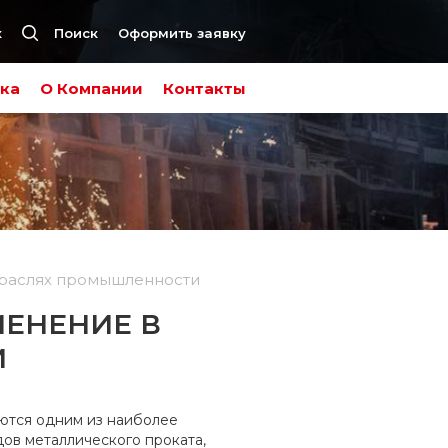
к
Поиск
Оформить заявку
ка
О Компании
Контакты
траслях промышленности
МЕНЕНИЕ В
И
ются одним из наиболее
ов металлического проката,