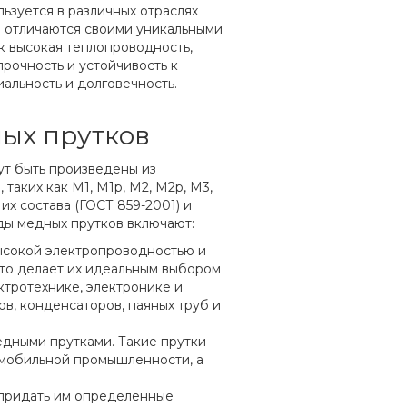
ьзуется в различных отраслях
 отличаются своими уникальными
ак высокая теплопроводность,
прочность и устойчивость к
альность и долговечность.
ых прутков
ут быть произведены из
 таких как М1, М1p, М2, М2p, М3,
 их состава (ГОСТ 859-2001) и
ды медных прутков включают:
ысокой электропроводностью и
то делает их идеальным выбором
ктротехнике, электронике и
в, конденсаторов, паяных труб и
едными прутками. Такие прутки
томобильной промышленности, а
ы придать им определенные