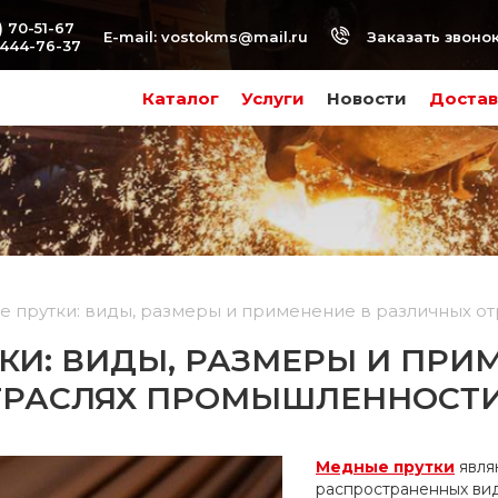
) 70-51-67
Заказать звоно
E-mail:
vostokms@mail.ru
-444-76-37
Каталог
Услуги
Новости
Достав
 прутки: виды, размеры и применение в различных о
КИ: ВИДЫ, РАЗМЕРЫ И ПРИ
ТРАСЛЯХ ПРОМЫШЛЕННОСТ
Медные прутки
явля
распространенных вид