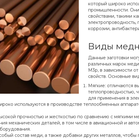
который широко испол
промышленности. Они
свойствами, такими к
электропроводность, 
коррозии, антибактери
Виды медн
Данные заготовки мог
различных марок меди,
М3p, в зависимости от
свойств. Основные ви
Мягкие: отличаются в
теплопроводностью, ч
для применения в эле
ироко используются в производстве теплообменных аппарато
ысокой прочностью и жесткостью по сравнению с мягкими м
ния механических деталей, в том числе в авиационной и ав
оборудования.
собый состав меди, а также добавки других металлов, чтоб