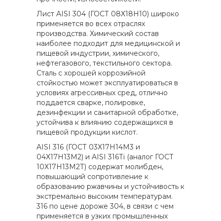
Лист AISI 304 (ГОСТ 08Х18Н10) широко
применяется во всех отраслях
производства. Химический состав
наиболее подходит для медицинской и
пищевой индустрии, химического,
нефтегазового, текстильного сектора.
Сталь с хорошей коррозийной
стойкостью может эксплуатироваться в
условиях агрессивных сред, отлично
поддается сварке, полировке,
дезинфекции и санитарной обработке,
устойчива к влиянию содержащихся в
пищевой продукции кислот.
AISI 316 (ГОСТ 03Х17Н14М3 и
04Х17Н13М2) и AISI 316Тi (аналог ГОСТ
10Х17Н13М2Т) содержат молибден,
повышающий сопротивление к
образованию ржавчины и устойчивость к
экстремально высоким температурам.
316 по цене дороже 304, в связи с чем
применяется в узких промышленных